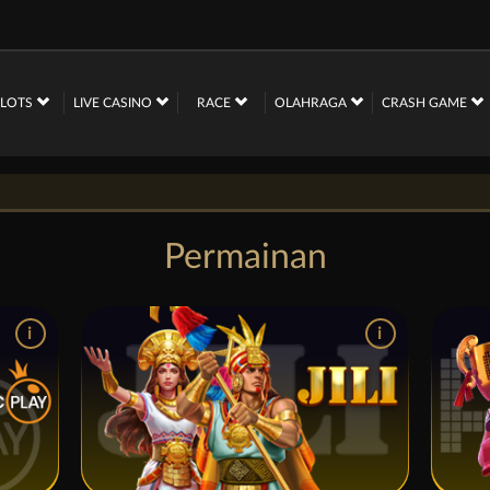
SLOTS
LIVE CASINO
RACE
OLAHRAGA
CRASH GAME
Permainan
i
i