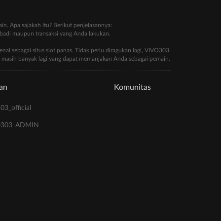
n. Apa sajakah itu? Berikut penjelasannya:
ibadi maupun transaksi yang Anda lakukan.
al sebagai situs slot panas. Tidak perlu diragukan lagi, VIVO303
 dan masih banyak lagi yang dapat memanjakan Anda sebagai pemain.
an
Komunitas
03_official
O303_ADMIN