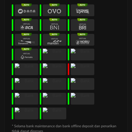
* Selama bank maintenance dan bank offline deposit dan penarikan
tidak dapat diproses