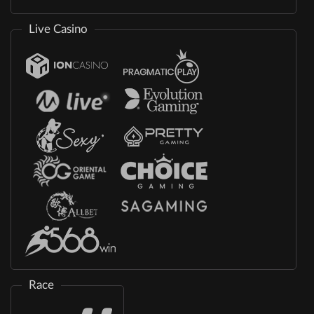
Live Casino
Race