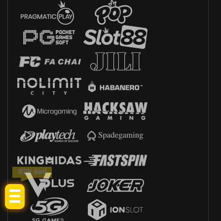
Klik Sini