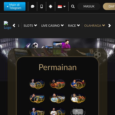
Main di
MASUK
DAF
Telegram
HOT GAMES
SLOTS
LIVE CASINO
RACE
OLAHRAGA
CR
Permainan
i
i
i
i
i
i
i
i
i