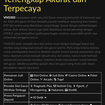
Terpecaya
VIVO303
merupakan salah satu slot Gacor menang termudah di Indonesia saat
ini. Situs slot gacor ini bisa menjadi populer meskipun tergolong baru karena
RTP slot online yang disediakan sangat tinggi. Sesuai dengan perkembangan
zaman, koin terbaru Gacor juga telah diperbarui secara teknologi dengan
HTML5, yang menjadikan grafik game begitu modern, suara lebih jernih, dan
antarmuka pengguna lancar.
VIVO303 telah menjadi situs slot online resmi dengan berbagai lisensi dari
otoritas yang menguasai industri slot gacor saat ini. Perlu anda ketahui bahwa
untuk mendapatkan lisensi ini tidaklah mudah karena banyak persyaratan yang
harus dipenuhi untuk menjadi sebuah situs slot online, namun kami berhasil
memenuhi persyaratan tersebut. Sebelum Anda memutuskan untuk bermain
slot gacor, sebaiknya periksa apakah situs slot gacor yang Anda pilih dapat
diandalkan seperti situs kami.
Permainan Judi
🎰 Slot Online, ⚽ Judi Bola, 💸 Casino Online, ♣ Poker
Online
Online, 🏹 Arcade, 🔢 Togel
Provider Slot Gacor
🎇 Pragmatic Play, 🤡 Nolimit City, 🍦 Pgsoft, 🌌
WinRate Tertinggi
Microgaming, 💣 Habanero, 🎰 Slot88,
Proses Pengajuan
⏩30 Detik ⏪
Deposit