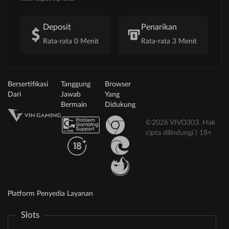
Deposit
Penarikan
Rata-rata 0 Menit
Rata-rata 3 Menit
Bersertifikasi
Tanggung
Browser
Dari
Jawab
Yang
Bermain
Didukung
©2026 VIVO303. Hak
cipta dilindungi | 18+
Platform Penyedia Layanan
Slots