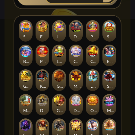
Shoot Piggy
Fiesta Frenzy
Jewely Spin
Dr.Franken’s Lab
Panda’s Jackpot
Safari Run
BigBang Spin
Pop Popcorns
Little Witch's Fortune
Celestial Goddess
Cherry Bell
Elizabeth Lab
Golden Panda
King of Pig
Gold of the King
Magic Fire
Lucky Waterfalls
Sword Master
Mystery Wind
Detective’s Dream
Gold Dragon
Diamond Mask
Oriental Treasures
Mega Cave