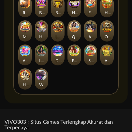
Rhino King
Bonanza Coins
Big Sevens Jackpot
Halloween Ghost
Fury Fighters
Hit Mahjong Wins
Mahjong Super Wins
Hidden City
Legacy of Midas
Quests of Olympus
Astro Luck
Olympus Legend
Amazing Soda Rush
Legend of Tarzan
Double Race
Fantastic Faries
Santa in the Summer
Ancient Stones
Holy Knight
Wolf Begins
VIVO303 : Situs Games Terlengkap Akurat dan
Terpecaya