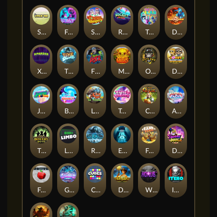
Stick'em
Feel The Beat
Snow Slingers
Rocket Reels
Twisted Lab
Dragon’s Domain
Xpander
Time Spinners
Fire My Laser
Mighty Masks
Outlasw Inc
Donut Division
Joker Bombs
BOUNCY BOMBS
Le Viking
Tasty Treats
Cash Quest
Alpha Eagle
The Bowery Boys
Limbo
Rise of Ymir
Evil Eyes
Frank's Farm
DONNY DOUGH
Frutz
Gronk's Gems
Cubes
Dawn of Kings
Wings of Horus
ITERO