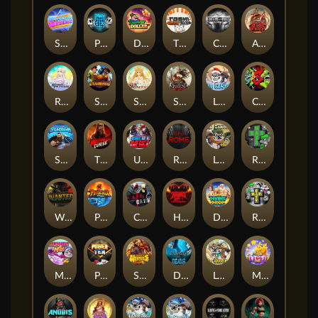
Superstar Sevens
PRAY FOR SIX
Danny Dollar
TOSHI WAYS CLUB
CIRCLE OF LIFE
ARMY OF ARES
RAINBOW PRINCESS
STEAMRUNNERS
SUN PRINCESS
SPEAR OF ATHENA
LE SANTA
CHAOS CREW 3
STORMBORN
THE WILDWOOD CURSE
Ultimate Slot of America
Reign of Rome
Le Bandit
Rad Maxx
Wanted Dead or a Wild
Phoenix
Cash Crew
Hounds Of Hell
Divine Drop
RIP City
Munchy Milo
Power of 10
Strength Of Hercules
Dynasty of Death
Le Digger
Magic Piggy OG