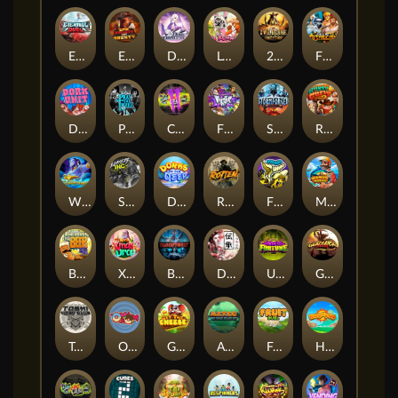
Eternal Duel
EPIC BULLETS & BOUNTY
Dusk Princess
Le Bunny
2 Wild 2 Die
Fist Of Destruction
Dork Unit
Pray for Three
Chaos Crew 2
Fighter Pit
Stormforged
Rusty & Curly
Wishbringer
Slayers Inc
Dorks of The Deep
Rotten
FRKN Bananas
Marlin Master
Benny The Beer
Xmas Drop
Bloodthirst
Densho
Undead Fortune
Gladiator Legends
Toshi Video Club
OmNom
Get The Cheese
Aztec Twist
Fruit Duel
Hop'n'Pop