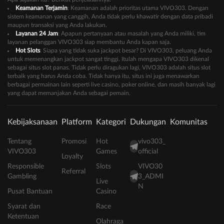
Keamanan Terjamin
: Keamanan adalah prioritas utama VIVO303. Dengan
sistem keamanan yang canggih, Anda tidak perlu khawatir dengan data pribadi
maupun transaksi yang Anda lakukan.
Layanan 24 Jam
: Apapun pertanyaan atau masalah yang Anda miliki, tim
layanan pelanggan VIVO303 siap membantu Anda kapan saja.
Hot Slots
: Siapa yang tidak suka jackpot besar? Di VIVO303, peluang Anda
untuk memenangkan jackpot sangat tinggi. Itulah mengapa VIVO303 dikenal
sebagai situs slot panas. Tidak perlu diragukan lagi, VIVO303 adalah situs slot
terbaik yang harus Anda coba. Tidak hanya itu, situs ini juga menawarkan
berbagai permainan lain seperti live casino, poker online, dan masih banyak lagi
yang dapat memanjakan Anda sebagai pemain.
Kebijaksanaan
Platform
Kategori
Dukungan
Komunitas
Tentang
Promosi
Hot
vivo303_
VIVO303
Games
official
Loyalty
Responsible
Slots
VIVO30
Referral
Gambling
3_ADMI
Live
N
Pusat Bantuan
Casino
Syarat dan
Race
Ketentuan
Olahraga