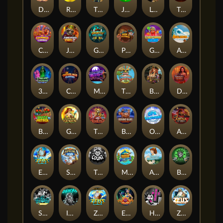
Darkside Prairie: Magical Beast
Raidmark
The Lost Book of Mummy’s Curse
Jumpasaurs
Leatherheads
The Jack & Rose
Crowned Corners
Junkyard Kings 2
Ghostly Hallows
Peek & Pounce
Gobstopper Grind
Avalanche
3 Arcane Cauldrons
Crownlings Clusters
Midnight Mirage
Tikitopia BoosterBelt
Bonnie's Buccaneers
Demon Queen
Buzz Patrol
Gearlab Genius
The Crime File
Behind Bars: Masterplan
Opa Santorini!
Arena of Iron
Epic Ze Zeus
Supreme Zeus
THE COUNT
MARLIN MASTERS: THE BIG HAUL
Aiko and the Wind Spirit
Booze Bash
SixSixSix
Invictus
Ze Zeus
Eye of Medusa
Hot Ross
Zeus Ze Zecond