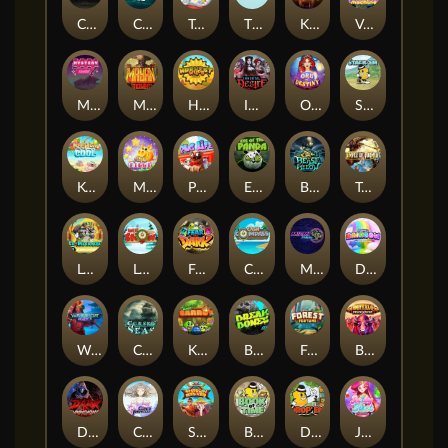
Chaos Crew
Cubes 2
Tai The Toad
The Respinners
Klowns
Vending Machine
Mystery Motel
Mayan Stackways
Harvest Wilds
Immortal Desire
Orb of Destiny
Stack'em
Keep 'em Cool
Magic Piggy
Pug Life
Eye of the Panda
Beast Below
Temple of Torment
Le Pharaoh
Let It Snow
Fear the Dark
Cash Compass
Miami Multiplier
Double Rainbow
Warrior Ways
Cursed Seas
King Carrot
Break Bones
Forest Fortune
Buffalo Stack'n'Sync
Dark Summoning
Cloud Princess
Shaolin Master
Book of Time
Drop'em
Jelly Slice