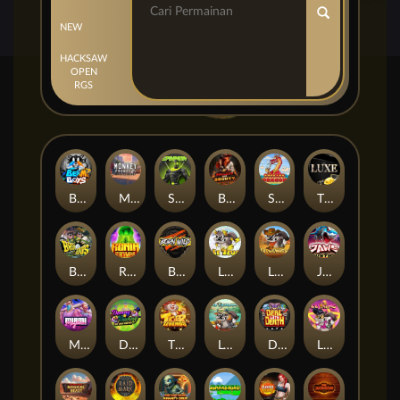
NEW
HACKSAW
OPEN
RGS
Beam Boys
Monkey Frenzy 2: Boss is Here!
Spinman
BULLETS AND BOUNTY
SMOKING DRAGON
The Luxe
BASH BROS
Ronin Stackways
Born Wild
LE ZEUS
LE COWBOY
JAWS OF JUSTICE
MIAMI MAYHEM
DONNY AND DANNY
TIGER LEGENDS
Le Fisherman
DEAL WITH DEATH
LE KING