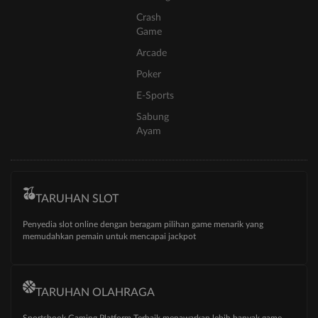
Crash
Game
Arcade
Poker
E-Sports
Sabung
Ayam
TARUHAN SLOT
Penyedia slot online dengan beragam pilihan game menarik yang
memudahkan pemain untuk mencapai jackpot
TARUHAN OLAHRAGA
Sportsbook Gaming Platform Terbaik menawarkan lebih banyak game,