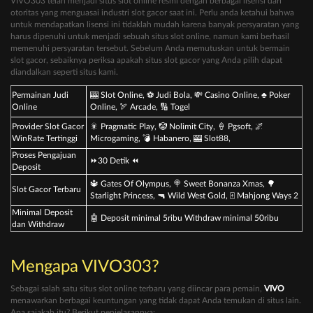
VIVO303 telah menjadi situs slot online resmi dengan berbagai lisensi dari
otoritas yang menguasai industri slot gacor saat ini. Perlu anda ketahui bahwa
untuk mendapatkan lisensi ini tidaklah mudah karena banyak persyaratan yang
harus dipenuhi untuk menjadi sebuah situs slot online, namun kami berhasil
memenuhi persyaratan tersebut. Sebelum Anda memutuskan untuk bermain
slot gacor, sebaiknya periksa apakah situs slot gacor yang Anda pilih dapat
diandalkan seperti situs kami.
Permainan Judi
🎰 Slot Online, ⚽ Judi Bola, 💸 Casino Online, ♣ Poker
Online
Online, 🏹 Arcade, 🔢 Togel
Provider Slot Gacor
🎇 Pragmatic Play, 🤡 Nolimit City, 🍦 Pgsoft, 🌌
WinRate Tertinggi
Microgaming, 💣 Habanero, 🎰 Slot88,
Proses Pengajuan
⏩30 Detik ⏪
Deposit
🔱 Gates Of Olympus, 🍭 Sweet Bonanza Xmas, 🌳
Slot Gacor Terbaru
Starlight Princess, 🔫 Wild West Gold, 🀄️ Mahjong Ways 2
Minimal Deposit
🤖 Deposit minimal 5ribu Withdraw minimal 50ribu
dan Withdraw
Mengapa VIVO303?
Sebagai salah satu situs slot online terbaru yang diincar para pemain,
VIVO
menawarkan berbagai keuntungan yang tidak dapat Anda temukan di situs lain.
Apa sajakah itu? Berikut penjelasannya: