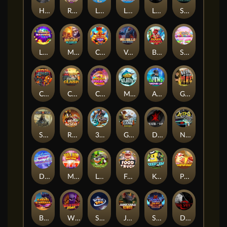
Hand of Anubis
Rise of Fortuna
LE FOOTBALL FAN
LE HOOLIGAN
Life and Death
Shadow Treasure
Lucky Multifruit
Merlin's Mania
Chicken Man
Valhalla: Wild Winter
Blaze Buddies
Sticky Candyland
Crystal Robot
Coop Clash
Chocolate Rocket
Marlin Masters Atlantis
Aliens Among Us
Grug Make Fire
Sand and Ashes
Red Rascal™
3 Cursed Chests™
Great Game Rockies
Death Becomes You
Nitro Nights
Dandy Diamonds
Max Win Machine
Le Prechaun
Fred's Food Truck
Keep 'em
Piggy Cluster Hunt
Barrel Bonanza
Wild Dojo Strike
Space Zoo
Junkyard Kings
Shadow Strike
Dark Spiral